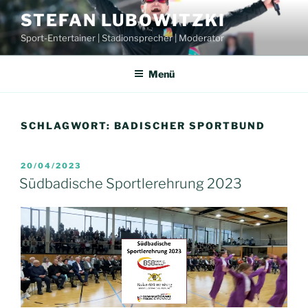
Zum
STEFAN LUBOWITZKI
Inhalt
Sport-Entertainer | Stadionsprecher | Moderator
springen
Menü
SCHLAGWORT:
BADISCHER SPORTBUND
VERÖFFENTLICHT
20/04/2023
AM
Südbadische Sportlerehrung 2023