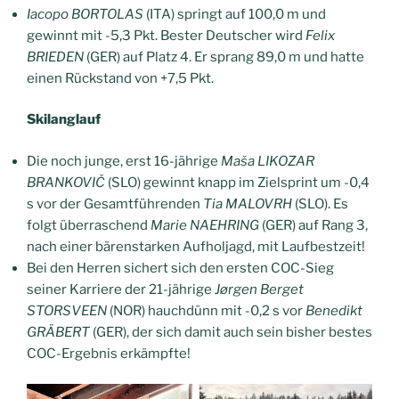
Iacopo BORTOLAS
(ITA) springt auf 100,0 m und
gewinnt mit -5,3 Pkt. Bester Deutscher wird
Felix
BRIEDEN
(GER) auf Platz 4. Er sprang 89,0 m und hatte
einen Rückstand von +7,5 Pkt.
Skilanglauf
Die noch junge, erst 16-jährige
Maša LIKOZAR
BRANKOVIČ
(SLO) gewinnt knapp im Zielsprint um -0,4
s vor der Gesamtführenden
Tia MALOVRH
(SLO). Es
folgt überraschend
Marie NAEHRING
(GER) auf Rang 3,
nach einer bärenstarken Aufholjagd, mit Laufbestzeit!
Bei den Herren sichert sich den ersten COC-Sieg
seiner Karriere der 21-jährige
Jørgen Berget
STORSVEEN
(NOR) hauchdünn mit -0,2 s vor
Benedikt
GRÄBERT
(GER), der sich damit auch sein bisher bestes
COC-Ergebnis erkämpfte!