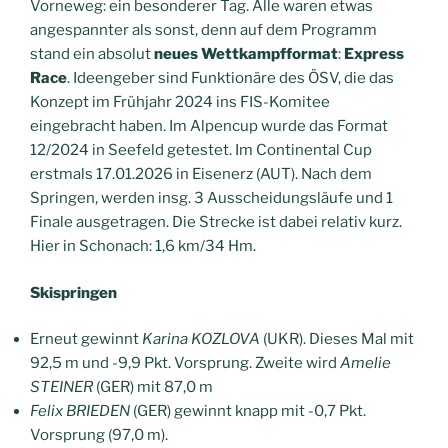
Vorneweg: ein besonderer Tag. Alle waren etwas
angespannter als sonst, denn auf dem Programm
stand ein absolut
neues Wettkampfformat
:
Express
Race
. Ideengeber sind Funktionäre des ÖSV, die das
Konzept im Frühjahr 2024 ins FIS-Komitee
eingebracht haben. Im Alpencup wurde das Format
12/2024 in Seefeld getestet. Im Continental Cup
erstmals 17.01.2026 in Eisenerz (AUT). Nach dem
Springen, werden insg. 3 Ausscheidungsläufe und 1
Finale ausgetragen. Die Strecke ist dabei relativ kurz.
Hier in Schonach: 1,6 km/34 Hm.
Skispringen
Erneut gewinnt
Karina KOZLOVA
(UKR). Dieses Mal mit
92,5 m und -9,9 Pkt. Vorsprung. Zweite wird
Amelie
STEINER
(GER) mit 87,0 m
Felix BRIEDEN
(GER) gewinnt knapp mit -0,7 Pkt.
Vorsprung (97,0 m).