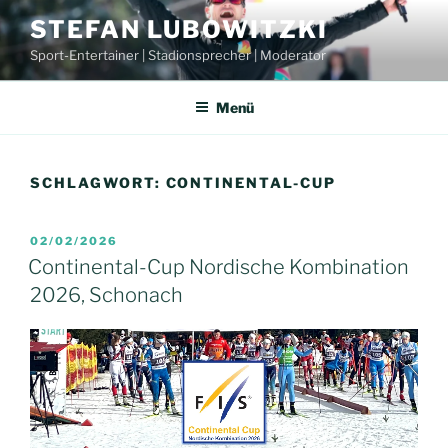
Zum
STEFAN LUBOWITZKI
Inhalt
Sport-Entertainer | Stadionsprecher | Moderator
springen
Menü
SCHLAGWORT:
CONTINENTAL-CUP
VERÖFFENTLICHT
02/02/2026
AM
Continental-Cup Nordische Kombination
2026, Schonach