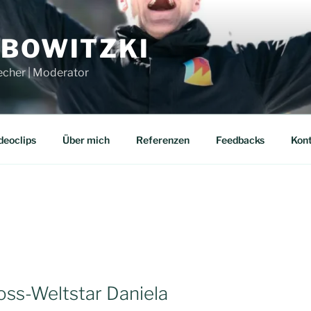
UBOWITZKI
echer | Moderator
deoclips
Über mich
Referenzen
Feedbacks
Kon
ss-Weltstar Daniela