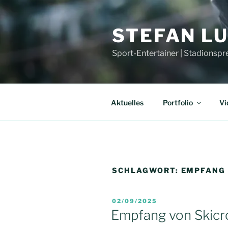
Zum
Inhalt
STEFAN L
springen
Sport-Entertainer | Stadionspr
Aktuelles
Portfolio
Vi
SCHLAGWORT:
EMPFANG
VERÖFFENTLICHT
02/09/2025
AM
Empfang von Skicro