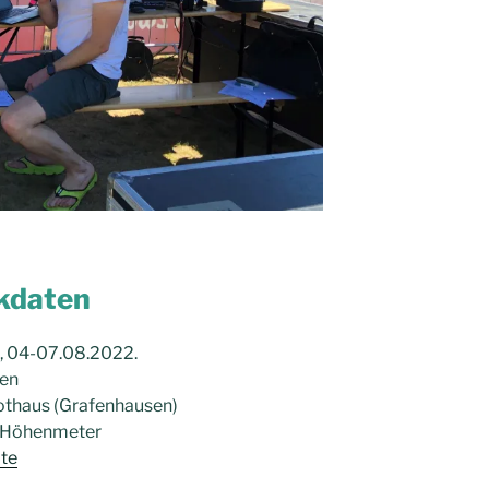
kdaten
, 04-07.08.2022.
nen
othaus (Grafenhausen)
10 Höhenmeter
te