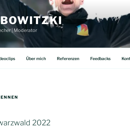
UBOWITZKI
echer | Moderator
deoclips
Über mich
Referenzen
Feedbacks
Kon
RENNEN
warzwald 2022