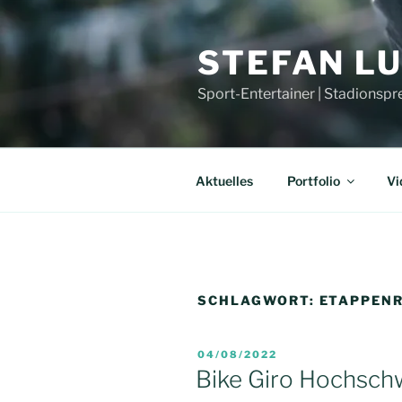
Zum
Inhalt
STEFAN L
springen
Sport-Entertainer | Stadionspr
Aktuelles
Portfolio
Vi
SCHLAGWORT:
ETAPPEN
VERÖFFENTLICHT
04/08/2022
AM
Bike Giro Hochsch