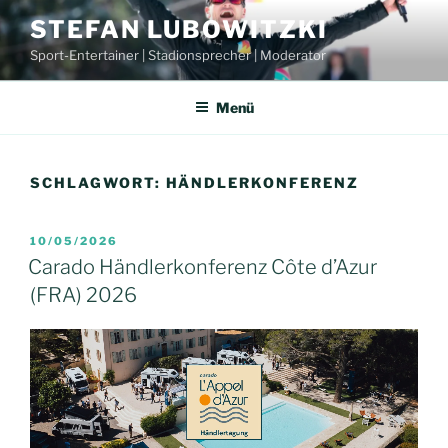
Zum
STEFAN LUBOWITZKI
Inhalt
Sport-Entertainer | Stadionsprecher | Moderator
springen
Menü
SCHLAGWORT:
HÄNDLERKONFERENZ
VERÖFFENTLICHT
10/05/2026
AM
Carado Händlerkonferenz Côte d’Azur
(FRA) 2026