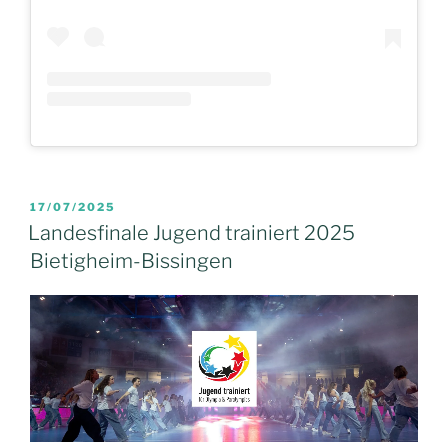
VERÖFFENTLICHT
17/07/2025
AM
Landesfinale Jugend trainiert 2025
Bietigheim-Bissingen