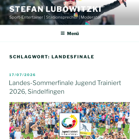
Zum
STEFAN LUBOWITZKI
Inhalt
Sport-Entertainer | Stadionsprecher | Moderator
springen
Menü
SCHLAGWORT:
LANDESFINALE
VERÖFFENTLICHT
17/07/2026
AM
Landes-Sommerfinale Jugend Trainiert
2026, Sindelfingen