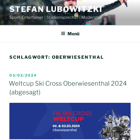
Zum
STEFAN LUBOWITZKI
Inhalt
Sport-Entertainer | Stadionsprecher | Moderator
springen
Menü
SCHLAGWORT:
OBERWIESENTHAL
VERÖFFENTLICHT
03/02/2024
AM
Weltcup Ski Cross Oberwiesenthal 2024
(abgesagt)