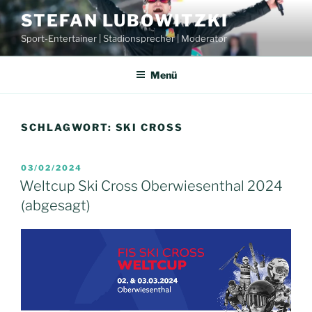
Zum
STEFAN LUBOWITZKI
Inhalt
Sport-Entertainer | Stadionsprecher | Moderator
springen
Menü
SCHLAGWORT:
SKI CROSS
VERÖFFENTLICHT
03/02/2024
AM
Weltcup Ski Cross Oberwiesenthal 2024
(abgesagt)