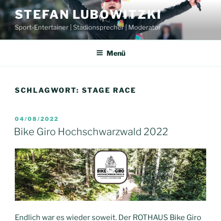
Zum
STEFAN LUBOWITZKI
Inhalt
Sport-Entertainer | Stadionsprecher | Moderator
springen
Menü
SCHLAGWORT:
STAGE RACE
VERÖFFENTLICHT
04/08/2022
AM
Bike Giro Hochschwarzwald 2022
Endlich war es wieder soweit. Der ROTHAUS Bike Giro