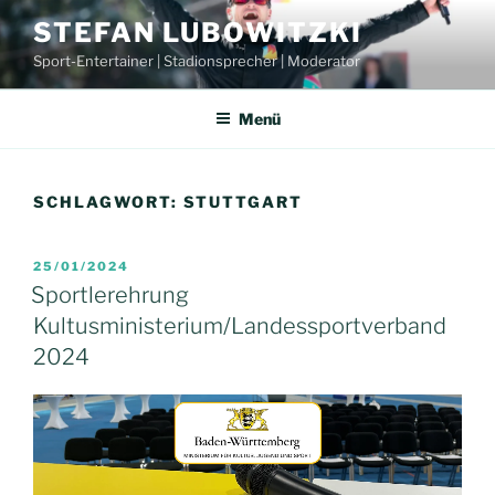
Zum
STEFAN LUBOWITZKI
Inhalt
Sport-Entertainer | Stadionsprecher | Moderator
springen
Menü
SCHLAGWORT:
STUTTGART
VERÖFFENTLICHT
25/01/2024
AM
Sportlerehrung
Kultusministerium/Landessportverband
2024