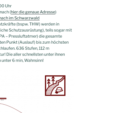
00 Uhr
nach (
hier die genaue Adresse
)
nach im Schwarzwald
atzkräfte (bspw. THW) werden in
iche Schutzausrüstung), teils sogar mit
PA – Pressluftatmer) die gesamte
en Punkt (Auslauf) bis zum höchsten
chlaufen. 636 Stufen, 112 m
ur! Die aller schnellsten unter ihnen
n unter 6 min, Wahnsinn!