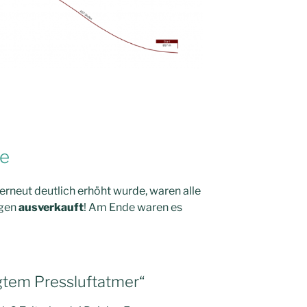
de
rneut deutlich erhöht wurde, waren alle
agen
ausverkauft
! Am Ende waren es
gtem Pressluftatmer“