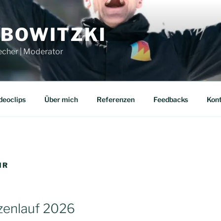
UBOWITZKI
echer | Moderator
deoclips
Über mich
Referenzen
Feedbacks
Kon
HR
zenlauf 2026