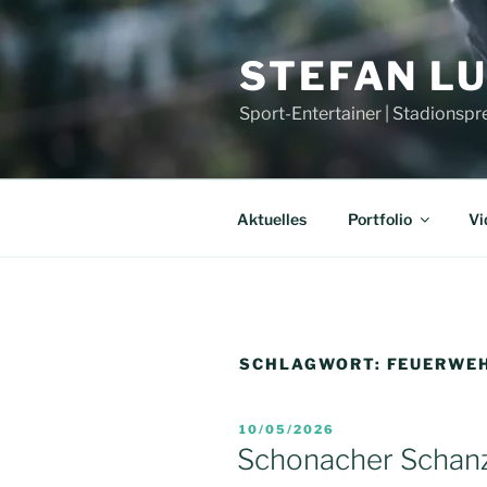
Zum
Inhalt
STEFAN L
springen
Sport-Entertainer | Stadionspr
Aktuelles
Portfolio
Vi
SCHLAGWORT:
FEUERWE
VERÖFFENTLICHT
10/05/2026
AM
Schonacher Schan