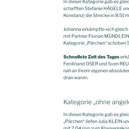
In dieser Kategorie gab es glei
schafften Stefanie HÄGELE u
Konstanz) die Strecke in 8:51 m
Johanna erkämpfte sich gleic
mit Partner Florian MÜNDLEIN 
Kategorie „Pärchen“ schoben S
Schnellste Zeit des Tages
erkä
Ferdinand OSER und Sven REUT
nah an ihrem eigenen absolute
dran waren.
Kategorie „ohne ange
In dieser Kategorie gab es gle
„Pärchen“ liefen Julia KLEIN 
mit 7:04 min zum Klassenrekor