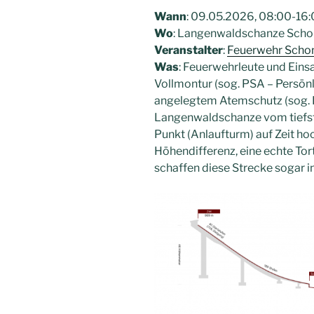
Wann
: 09.05.2026, 08:00-16:
Wo
: Langenwaldschanze Scho
Veranstalter
:
Feuerwehr Scho
Was
: Feuerwehrleute und Eins
Vollmontur (sog. PSA – Persönl
angelegtem Atemschutz (sog. 
Langenwaldschanze vom tiefst
Punkt (Anlaufturm) auf Zeit ho
Höhendifferenz, eine echte Tort
schaffen diese Strecke sogar i