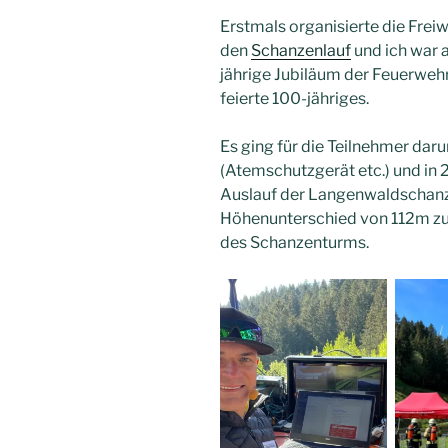
Erstmals organisierte die Frei
den
Schanzenlauf
und ich war 
jährige Jubiläum der Feuerwe
feierte 100-jähriges.
Es ging für die Teilnehmer dar
(Atemschutzgerät etc.) und in
Auslauf der Langenwaldschanz
Höhenunterschied von 112m zu 
des Schanzenturms.