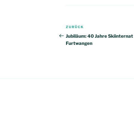
Beitragsnavigation
Vorheriger
ZURÜCK
Beitrag
Jubiläum: 40 Jahre Skiinternat
Furtwangen