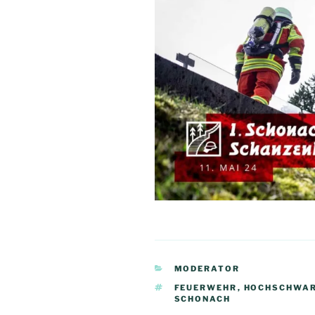
KATEGORIEN
MODERATOR
SCHLAGWÖRTER
FEUERWEHR
,
HOCHSCHWA
SCHONACH