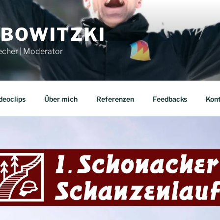
UBOWITZKI
echer | Moderator
deoclips
Über mich
Referenzen
Feedbacks
Kon