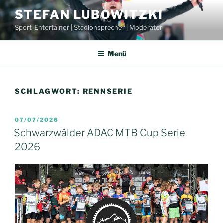
Zum
STEFAN LUBOWITZKI
Inhalt
Sport-Entertainer | Stadionsprecher | Moderator
springen
Menü
SCHLAGWORT:
RENNSERIE
VERÖFFENTLICHT
07/07/2026
AM
Schwarzwälder ADAC MTB Cup Serie
2026