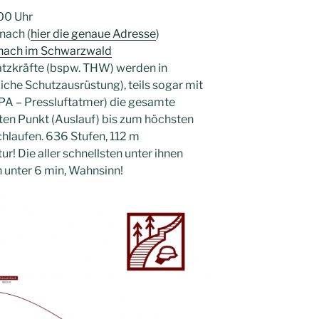
00 Uhr
nach (
hier die genaue Adresse
)
nach im Schwarzwald
atzkräfte (bspw. THW) werden in
iche Schutzausrüstung), teils sogar mit
PA – Pressluftatmer) die gesamte
en Punkt (Auslauf) bis zum höchsten
chlaufen. 636 Stufen, 112 m
ur! Die aller schnellsten unter ihnen
n unter 6 min, Wahnsinn!