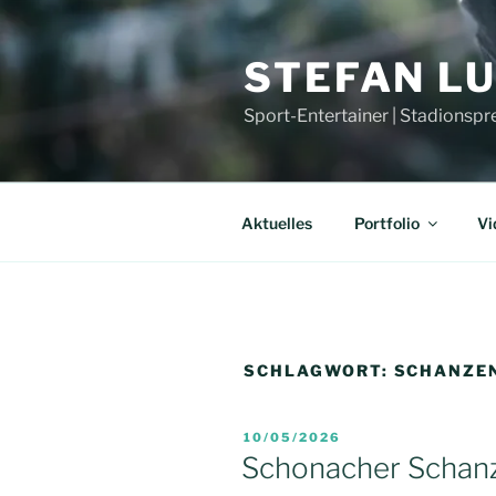
Zum
Inhalt
STEFAN L
springen
Sport-Entertainer | Stadionspr
Aktuelles
Portfolio
Vi
SCHLAGWORT:
SCHANZE
VERÖFFENTLICHT
10/05/2026
AM
Schonacher Schan