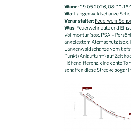
Wann
: 09.05.2026, 08:00-16:
Wo
: Langenwaldschanze Scho
Veranstalter
:
Feuerwehr Scho
Was
: Feuerwehrleute und Eins
Vollmontur (sog. PSA – Persönl
angelegtem Atemschutz (sog. 
Langenwaldschanze vom tiefst
Punkt (Anlaufturm) auf Zeit ho
Höhendifferenz, eine echte Tort
schaffen diese Strecke sogar i