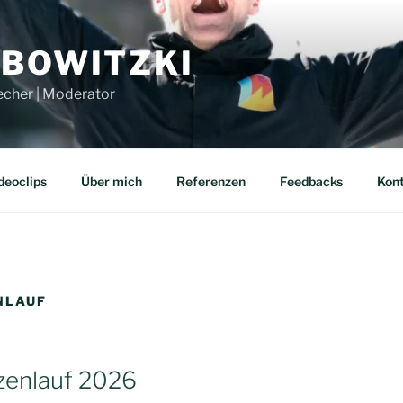
UBOWITZKI
echer | Moderator
deoclips
Über mich
Referenzen
Feedbacks
Kon
NLAUF
zenlauf 2026