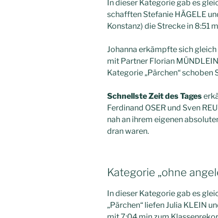
In dieser Kategorie gab es glei
schafften Stefanie HÄGELE u
Konstanz) die Strecke in 8:51 m
Johanna erkämpfte sich gleic
mit Partner Florian MÜNDLEIN 
Kategorie „Pärchen“ schoben S
Schnellste Zeit des Tages
erkä
Ferdinand OSER und Sven REUT
nah an ihrem eigenen absolute
dran waren.
Kategorie „ohne ange
In dieser Kategorie gab es gle
„Pärchen“ liefen Julia KLEIN 
mit 7:04 min zum Klassenrekor