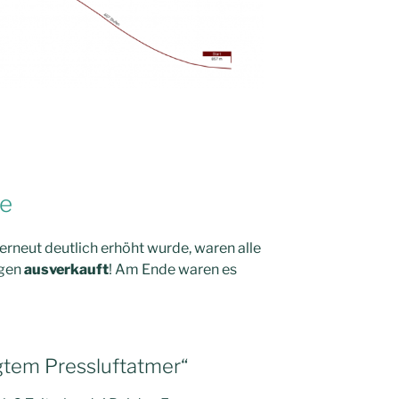
de
rneut deutlich erhöht wurde, waren alle
agen
ausverkauft
! Am Ende waren es
gtem Pressluftatmer“