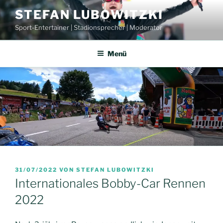
Zum
STEFAN LUBOWITZKI
Inhalt
Sport-Entertainer | Stadionsprecher | Moderator
springen
Menü
VERÖFFENTLICHT
31/07/2022
VON
STEFAN LUBOWITZKI
AM
Internationales Bobby-Car Rennen
2022