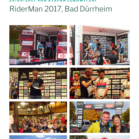
29/09/2017
VON
STEFAN LUBOWITZKI
AM
RiderMan 2017, Bad Dürrheim