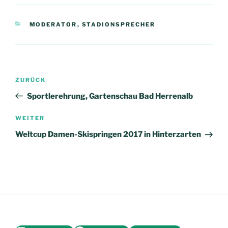
KATEGORIEN
MODERATOR
,
STADIONSPRECHER
Beitragsnavigation
Vorheriger
ZURÜCK
Beitrag
Sportlerehrung, Gartenschau Bad Herrenalb
Nächster
WEITER
Beitrag
Weltcup Damen-Skispringen 2017 in Hinterzarten