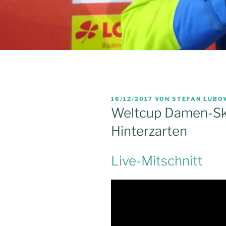
VERÖFFENTLICHT
16/12/2017
VON
STEFAN LUBO
AM
Weltcup Damen-Ski
Hinterzarten
Live-Mitschnitt