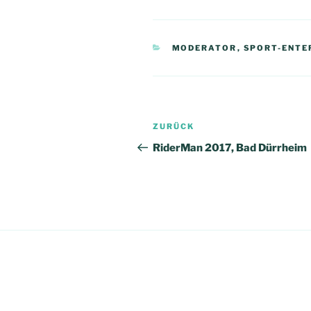
KATEGORIEN
MODERATOR
,
SPORT-ENTE
Beitragsnavigation
Vorheriger
ZURÜCK
Beitrag
RiderMan 2017, Bad Dürrheim