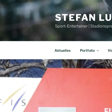
Zum
Inhalt
STEFAN L
springen
Sport-Entertainer | Stadionspr
Aktuelles
Portfolio
Vi