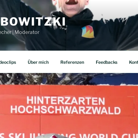
UBOWITZKI
echer | Moderator
deoclips
Über mich
Referenzen
Feedbacks
Kon