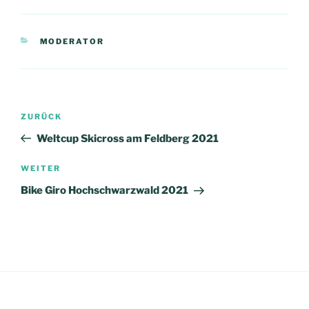
KATEGORIEN
MODERATOR
Beitragsnavigation
Vorheriger
ZURÜCK
Beitrag
Weltcup Skicross am Feldberg 2021
Nächster
WEITER
Beitrag
Bike Giro Hochschwarzwald 2021