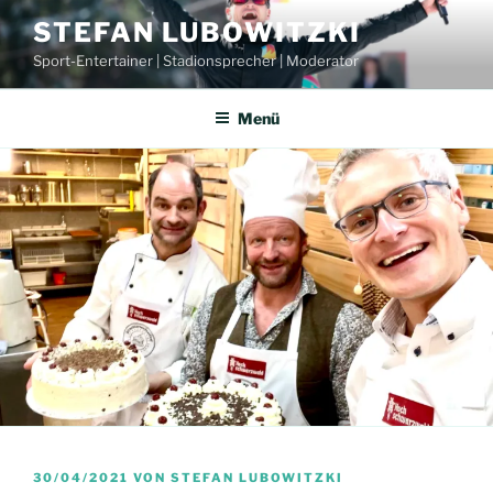
Zum
STEFAN LUBOWITZKI
Inhalt
Sport-Entertainer | Stadionsprecher | Moderator
springen
Menü
VERÖFFENTLICHT
30/04/2021
VON
STEFAN LUBOWITZKI