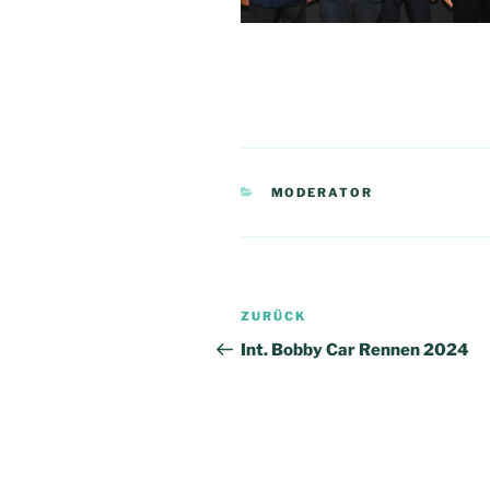
KATEGORIEN
MODERATOR
Beitragsnavigation
Vorheriger
ZURÜCK
Beitrag
Int. Bobby Car Rennen 2024