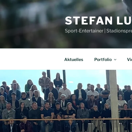
Zum
Inhalt
STEFAN L
springen
Sport-Entertainer | Stadionspr
Aktuelles
Portfolio
Vi