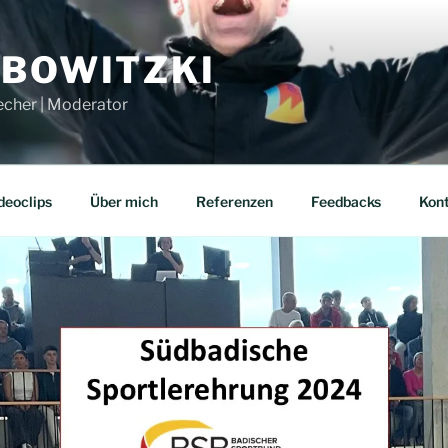
UBOWITZKI
echer | Moderator
deoclips
Über mich
Referenzen
Feedbacks
Kon