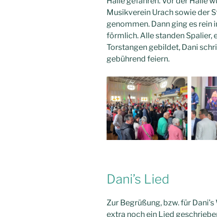
Halle gefahren. Vor der Halle 
Musikverein Urach sowie der 
genommen. Dann ging es rein in 
förmlich. Alle standen Spalier,
Torstangen gebildet, Dani schri
gebührend feiern.
Dani’s Lied
Zur Begrüßung, bzw. für Dani’s 
extra noch ein Lied geschrieben