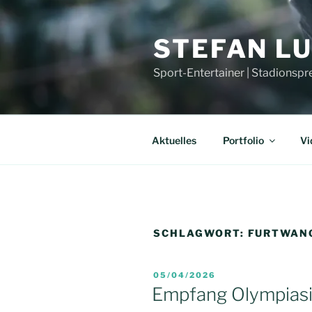
Zum
Inhalt
STEFAN L
springen
Sport-Entertainer | Stadionspr
Aktuelles
Portfolio
Vi
SCHLAGWORT:
FURTWAN
VERÖFFENTLICHT
05/04/2026
AM
Empfang Olympiasi