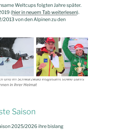
nsame Weltcups folgten Jahre später.
2019 (
hier in neuem Tab weiterlesen
).
2/2013 von den Alpinen zu den
ch und im Schwarzwald insgesamt sowie Dani’s
nnen in ihrer Heimat
ste Saison
aison 2025/2026 ihre bislang