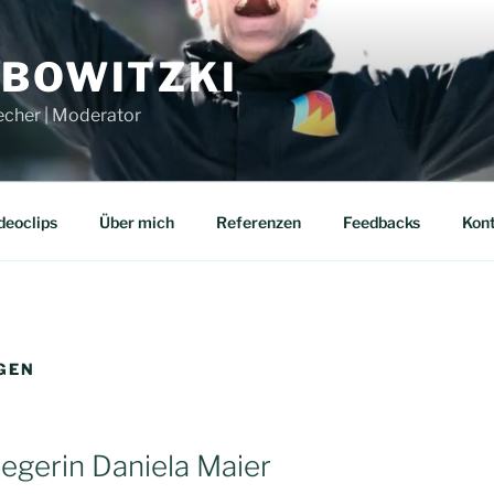
UBOWITZKI
echer | Moderator
deoclips
Über mich
Referenzen
Feedbacks
Kon
GEN
egerin Daniela Maier