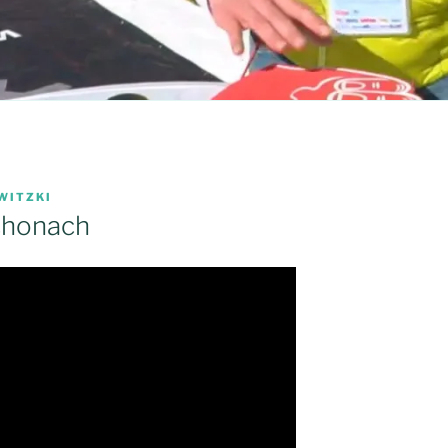
WITZKI
Schonach