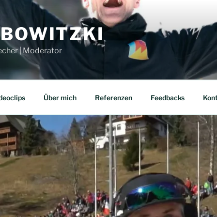
UBOWITZKI
echer | Moderator
deoclips
Über mich
Referenzen
Feedbacks
Kon