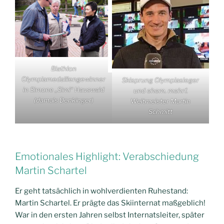
Biathlon
Olympiamedaillengewinner
Skisprung Olympiasieger
in Simone „Simi“ Hauswald
und ehem. mehrf.
(damals Denkinger)
Weltmeister Martin
Schmitt
Emotionales Highlight: Verabschiedung
Martin Schartel
Er geht tatsächlich in wohlverdienten Ruhestand:
Martin Schartel. Er prägte das Skiinternat maßgeblich!
War in den ersten Jahren selbst Internatsleiter, später