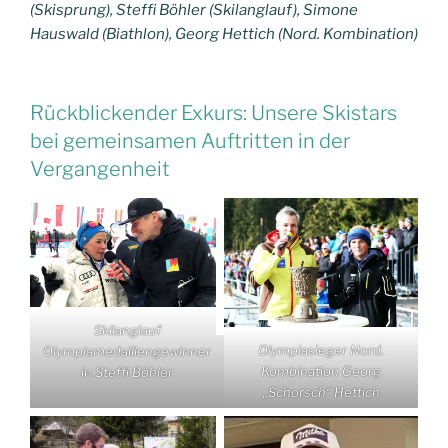
(Skisprung), Steffi Böhler (Skilanglauf), Simone
Hauswald (Biathlon), Georg Hettich (Nord. Kombination)
Rückblickender Exkurs: Unsere Skistars
bei gemeinsamen Auftritten in der
Vergangenheit
Skilanglauf
Olympiasieger Nord.
Olympiamedaillengewinner
Kombination Georg
in Steffi Böhler
„Schorsch“ Hettich