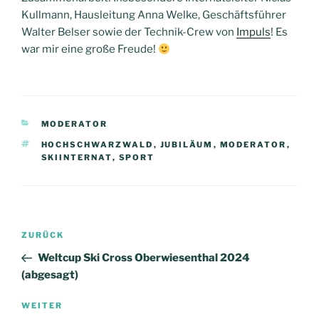
Kullmann, Hausleitung Anna Welke, Geschäftsführer
Walter Belser sowie der Technik-Crew von
Impuls
! Es
war mir eine große Freude!
KATEGORIEN
MODERATOR
SCHLAGWÖRTER
HOCHSCHWARZWALD
,
JUBILÄUM
,
MODERATOR
,
SKIINTERNAT
,
SPORT
Beitragsnavigation
Vorheriger
ZURÜCK
Beitrag
Weltcup Ski Cross Oberwiesenthal 2024
(abgesagt)
Nächster
WEITER