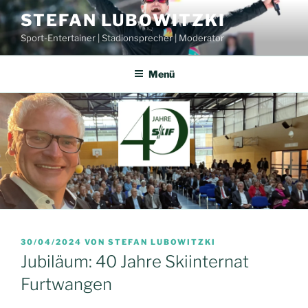
Zum
STEFAN LUBOWITZKI
Inhalt
Sport-Entertainer | Stadionsprecher | Moderator
springen
Menü
VERÖFFENTLICHT
30/04/2024
VON
STEFAN LUBOWITZKI
AM
Jubiläum: 40 Jahre Skiinternat
Furtwangen