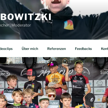
UBOWITZKI
echer | Moderator
deoclips
Über mich
Referenzen
Feedbacks
Kon