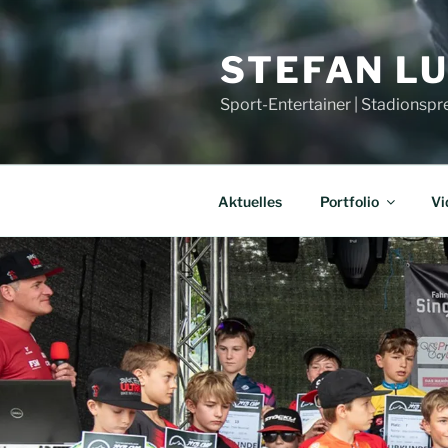
Zum
Inhalt
STEFAN L
springen
Sport-Entertainer | Stadionspr
Aktuelles
Portfolio
Vi