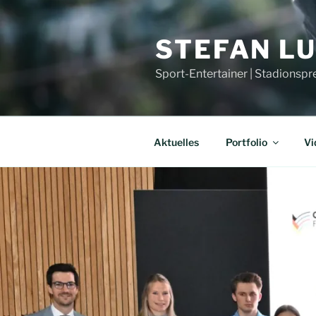
Zum
Inhalt
STEFAN L
springen
Sport-Entertainer | Stadionspr
Aktuelles
Portfolio
Vi