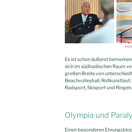
Fot
Es ist schon äußerst bemerkens
sich im südbadischen Raum ve
großen Breite von unterschiedl
Beachvolleyball, Rollkunstlauf,
Radsport, Skisport und Ringen.
Olympia und Paral
Einen besonderen Ehrungsblock