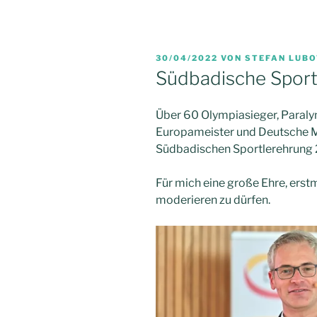
VERÖFFENTLICHT
30/04/2022
VON
STEFAN LUBO
AM
Südbadische Sport
Über 60 Olympiasieger, Paraly
Europameister und Deutsche M
Südbadischen Sportlerehrung 2
Für mich eine große Ehre, erst
moderieren zu dürfen.