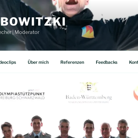
UBOWITZKI
echer | Moderator
deoclips
Über mich
Referenzen
Feedbacks
Kon