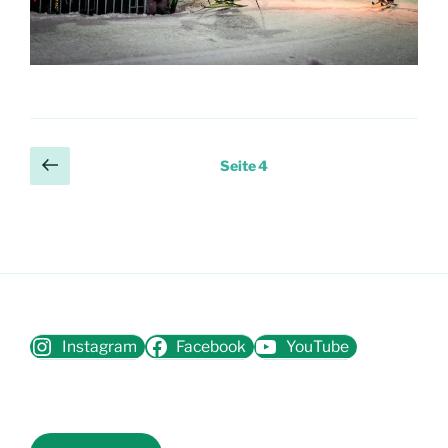
Seitennummerierung
Vorherige
Seite
4
Seite
der
Beiträge
Instagram
Facebook
YouTube