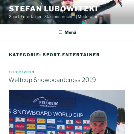
Zum
STEFAN LUBOWITZKI
Inhalt
Sport-Entertainer | Stadionsprecher | Moderator
springen
Menü
KATEGORIE:
SPORT-ENTERTAINER
VERÖFFENTLICHT
10/02/2019
AM
Weltcup Snowboardcross 2019