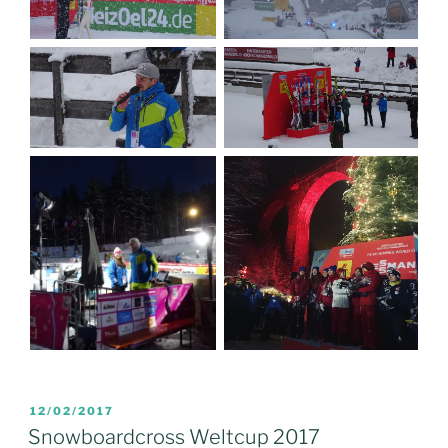
VERÖFFENTLICHT
12/02/2017
AM
Snowboardcross Weltcup 2017