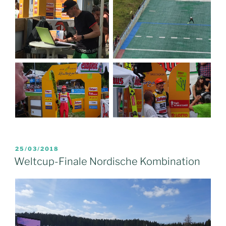
VERÖFFENTLICHT
25/03/2018
AM
Weltcup-Finale Nordische Kombination