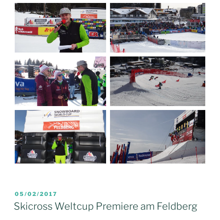
VERÖFFENTLICHT
05/02/2017
AM
Skicross Weltcup Premiere am Feldberg