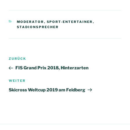
KATEGORIEN
MODERATOR
,
SPORT-ENTERTAINER
,
STADIONSPRECHER
Beitragsnavigation
Vorheriger
ZURÜCK
Beitrag
FIS Grand Prix 2018, Hinterzarten
Nächster
WEITER
Beitrag
Skicross Weltcup 2019 am Feldberg