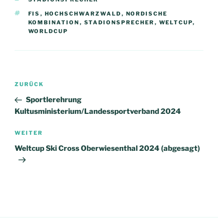
SCHLAGWÖRTER
FIS
,
HOCHSCHWARZWALD
,
NORDISCHE
KOMBINATION
,
STADIONSPRECHER
,
WELTCUP
,
WORLDCUP
Beitragsnavigation
Vorheriger
ZURÜCK
Beitrag
Sportlerehrung
Kultusministerium/Landessportverband 2024
Nächster
WEITER
Beitrag
Weltcup Ski Cross Oberwiesenthal 2024 (abgesagt)