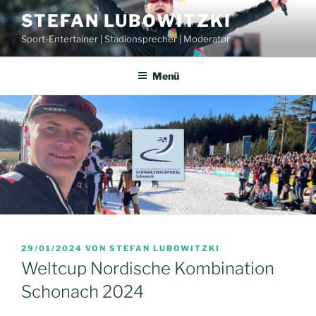
Zum
STEFAN LUBOWITZKI
Inhalt
Sport-Entertainer | Stadionsprecher | Moderator
springen
Menü
VERÖFFENTLICHT
29/01/2024
VON
STEFAN LUBOWITZKI
AM
Weltcup Nordische Kombination
Schonach 2024